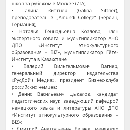
школ за рубежом в Москве (ZfA);
• Галина Зиттнер (Galina Sittner),
преподаватель в „Amundi College“ (Берлин,
Германия);
• Наталья Геннадьевна Козлова, член
экспертного совета и мультипликатор АНО
ДПО «Институт этнокультурного
образования – BiZ», мультипликатор Гёте-
Института в Казахстане;
• Валерий Вильгельмович Вагнер,
генеральный директор издательства
«РусДойч Медиа», президент Бизнес-клуба
российских немцев;
• Денис Васильевич Цыкалов, кандидат
педагогических наук, заведующий кафедрой
немецкого языка и литературы АНО ДПО
«Институт этнокультурного образования –
BiZ»;
• Дмитрий Анатольевич Беляев, менеджер