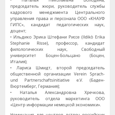
• Наталья Николаевна Володина,
председатель жюри, руководитель службы
кадрового менеджмента Центрального
управления права и персонала ООО «КНАУФ
ГИПС», кандидат педагогических наук,
доцент;
• Ильдико Эрика Штефани Риссе (Ildikò Erika
Stephanie Risse), профессор, кандидат
филологических наук, Свободный
университет Боцен-Больцано (Боцен,
Италия);
• Лариса Шмидт, второй председатель
общественной организации Verein Sprach-
und Partnerschaftsinitiative e.V. (Баден-
Вюртемберг, Германия);
• Наталья Александровна Хречкова,
руководитель отдела маркетинга ООО
«Центр информации немецкой экономики».
Номинация для центров встреч российских