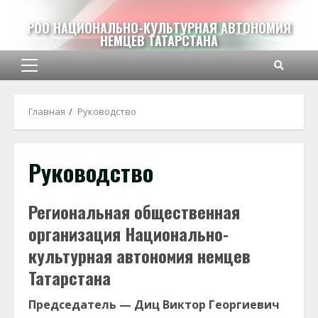
Перейти
к
РОО НАЦИОНАЛЬНО-КУЛЬТУРНАЯ АВТОНОМИЯ
НЕМЦЕВ ТАТАРСТАНА
содержимому
Основное
меню
Главная
Руководство
Руководство
Региональная общественная
организация Национально-
культурная автономия немцев
Татарстана
Председатель —
Диц Виктор Георгиевич