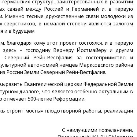
о-германских структур, заинтересованных в развитии
ых связей между Россией и Германией и, в первую
и. Именно тесные дружественные связи молодежи из
х сверстников, в немалой степени являются залогом
я и в будущем.
 благодаря кому этот проект состоялся, и в первую
с здесь – господину Вернеру Йостмайеру и другим
 Северный Рейн-Вестфалия за гостеприимство и
культурной автономией немцев Марксовского района
из России Земли Северный Рейн-Вестфалия.
 выразить Евангелической церкви Федеральной Земли
турном диалоге, что является особенно актуальным в
р отмечает 500-летие Реформации.
жь строит мосты» плодотворной работы, реализации
С наилучшими пожеланиями,