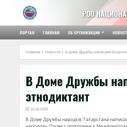
Перейти
к
РОО НАЦИОНА
содержимому
ПОРТАЛ
ГЛАВНАЯ
ОБ ОРГАНИЗАЦИИ
НОВОС
Главная
Новости
В Доме Дружбы написали Всеросс
В Доме Дружбы нап
этнодиктант
22.02.2025
В Доме Дружбы народов Татарстана написали
народов». Проект приурочен к Международ